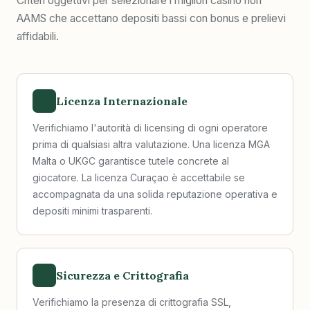
Criteri oggettivi per selezionare i migliori casino non
AAMS che accettano depositi bassi con bonus e prelievi
affidabili.
🛡
Licenza Internazionale
Verifichiamo l'autorità di licensing di ogni operatore
prima di qualsiasi altra valutazione. Una licenza MGA
Malta o UKGC garantisce tutele concrete al
giocatore. La licenza Curaçao è accettabile se
accompagnata da una solida reputazione operativa e
depositi minimi trasparenti.
🔐
Sicurezza e Crittografia
Verifichiamo la presenza di crittografia SSL,