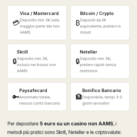
Visa / Mastercard
Bitcoin / Crypto
Deposito min. 5€ sulla
Depositi da 5€
💳
₿
maggior parte dei non
equivalente, prelievi in
AAMS
minuti
Skrill
Neteller
Deposito min. 5€,
Deposito min. 5€,
🔒
🔒
incluso nei bonus non
prelievi rapidi senza
AAMS
restrizioni
Paysafecard
Bonifico Bancario
🔑
🏦
Anonimato totale,
Disponibile, tempi 3-5
nessun conto bancario
giorni lavorativi
Per depositare
5 euro su un casino non AAMS
, i
metodi più pratici sono Skrill, Neteller e le criptovalute: