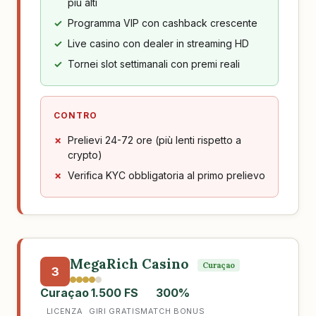
più alti
Programma VIP con cashback crescente
Live casino con dealer in streaming HD
Tornei slot settimanali con premi reali
CONTRO
Prelievi 24-72 ore (più lenti rispetto a
crypto)
Verifica KYC obbligatoria al primo prelievo
MegaRich Casino
Curaçao
3
Curaçao
1.500 FS
300%
LICENZA
GIRI GRATIS
MATCH BONUS