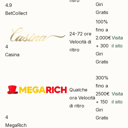
ritiro
Giri
4.9
Gratis
BetCollect
100%
fino a
24-72 ore
2.000€
Visita
Velocità di
+ 300
il sito
4
ritiro
Giri
Casina
Gratis
300%
fino a
Qualche
2500€
Visita
ora
Velocità
+ 150
il sito
di ritiro
Giri
4
Gratis
MegaRich