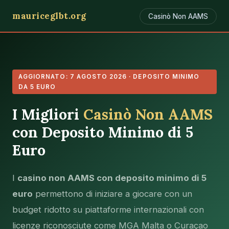
mauriceglbt.org
Casinò Non AAMS
AGGIORNATO: 7 AGOSTO 2026 · DEPOSITO MINIMO
DA 5 EURO
I Migliori
Casinò Non AAMS
con Deposito Minimo di 5
Euro
I
casino non AAMS con deposito minimo di 5
euro
permettono di iniziare a giocare con un
budget ridotto su piattaforme internazionali con
licenze riconosciute come MGA Malta o Curaçao