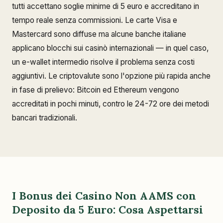
tutti accettano soglie minime di 5 euro e accreditano in
tempo reale senza commissioni. Le carte Visa e
Mastercard sono diffuse ma alcune banche italiane
applicano blocchi sui casinò internazionali — in quel caso,
un e-wallet intermedio risolve il problema senza costi
aggiuntivi. Le criptovalute sono l'opzione più rapida anche
in fase di prelievo: Bitcoin ed Ethereum vengono
accreditati in pochi minuti, contro le 24-72 ore dei metodi
bancari tradizionali.
I Bonus dei Casino Non AAMS con
Deposito da 5 Euro: Cosa Aspettarsi