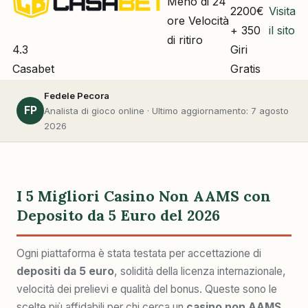
Meno di 24
2200€
Visita
ore
Velocità
+ 350
il sito
di ritiro
4.3
Giri
Casabet
Gratis
Fedele Pecora
FP
Analista di gioco online · Ultimo aggiornamento: 7 agosto
2026
I 5 Migliori Casino Non AAMS con
Deposito da 5 Euro del 2026
Ogni piattaforma è stata testata per accettazione di
depositi da 5 euro
, solidità della licenza internazionale,
velocità dei prelievi e qualità del bonus. Queste sono le
scelte più affidabili per chi cerca un
casino non AAMS